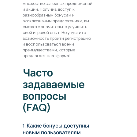
множество выгодных предложений
и акций. Получив доступ к
разнообразным бонусам и
эксклюзивным предложениям, вы
сможете значительно улучшить
свой игровой опыт. Не упустите
возможность пройти регистрацию
и воспользоваться всеми
преимуществами, которые
предлагает платформа!
Часто
задаваемые
вопросы
(FAQ)
1. Какие бонусы доступны
новым пользователям