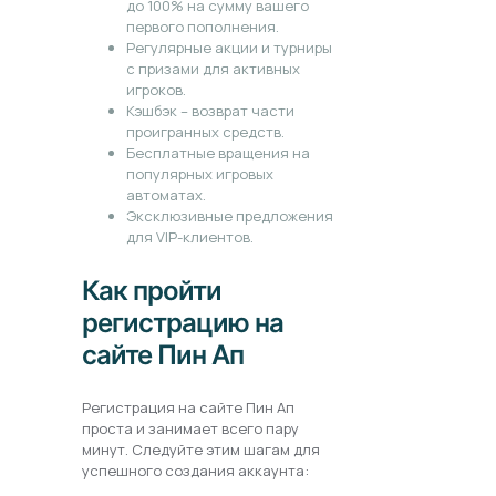
до 100% на сумму вашего
первого пополнения.
Регулярные акции и турниры
с призами для активных
игроков.
Кэшбэк – возврат части
проигранных средств.
Бесплатные вращения на
популярных игровых
автоматах.
Эксклюзивные предложения
для VIP-клиентов.
Как пройти
регистрацию на
сайте Пин Ап
Регистрация на сайте Пин Ап
проста и занимает всего пару
минут. Следуйте этим шагам для
успешного создания аккаунта: