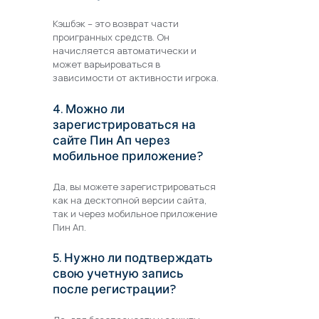
Кэшбэк – это возврат части
проигранных средств. Он
начисляется автоматически и
может варьироваться в
зависимости от активности игрока.
4. Можно ли
зарегистрироваться на
сайте Пин Ап через
мобильное приложение?
Да, вы можете зарегистрироваться
как на десктопной версии сайта,
так и через мобильное приложение
Пин Ап.
5. Нужно ли подтверждать
свою учетную запись
после регистрации?