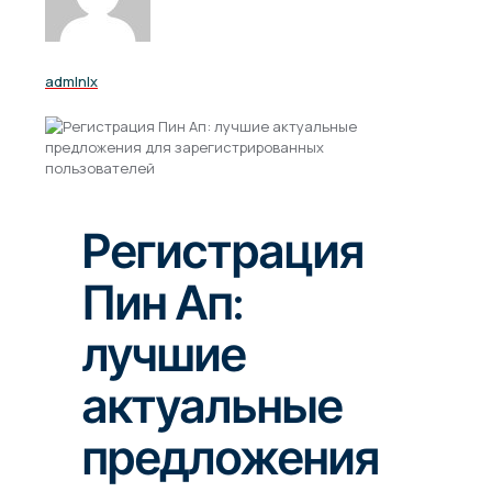
admlnlx
Регистрация
Пин Ап:
лучшие
актуальные
предложения