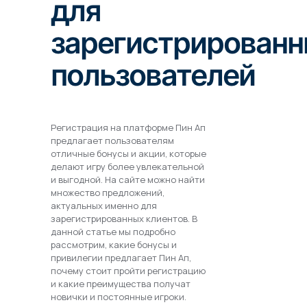
для
зарегистрирован
пользователей
Регистрация на платформе Пин Ап
предлагает пользователям
отличные бонусы и акции, которые
делают игру более увлекательной
и выгодной. На сайте можно найти
множество предложений,
актуальных именно для
зарегистрированных клиентов. В
данной статье мы подробно
рассмотрим, какие бонусы и
привилегии предлагает Пин Ап,
почему стоит пройти регистрацию
и какие преимущества получат
новички и постоянные игроки.