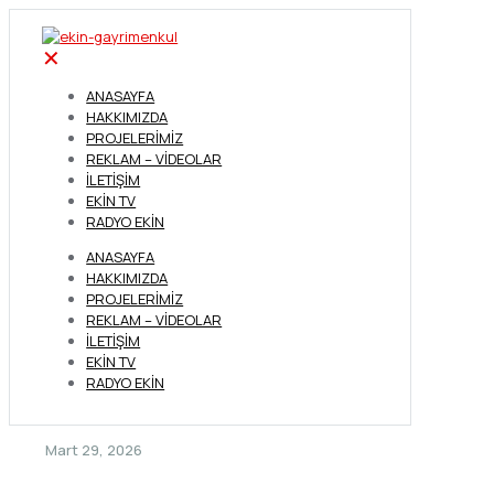
✕
ANASAYFA
HAKKIMIZDA
PROJELERİMİZ
REKLAM – VİDEOLAR
İLETİŞİM
EKİN TV
RADYO EKİN
ANASAYFA
HAKKIMIZDA
PROJELERİMİZ
REKLAM – VİDEOLAR
İLETİŞİM
EKİN TV
RADYO EKİN
Mart 29, 2026