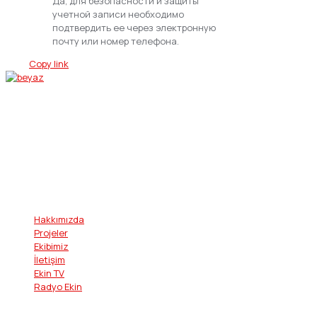
Да, для безопасности и защиты
учетной записи необходимо
подтвердить ее через электронную
почту или номер телефона.
Copy link
Neredeyiz?
Cumhuriyet Mah. E/5 Karayolu Cad. Firuze Sk.
Kat:2 No: 56 İstanbul Park Avm
Beylikdüzü, İstanbul
Hızlı Menü
Hakkımızda
Projeler
Ekibimiz
İletişim
Ekin TV
Radyo Ekin
Sosyal Medya